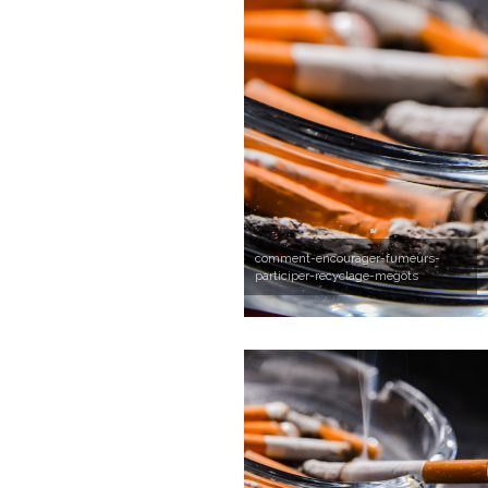
comment-encourager-fumeurs-
participer-recyclage-megots