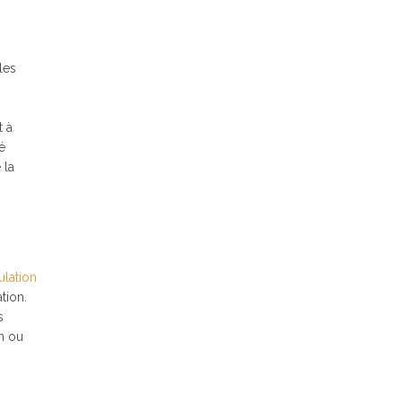
les
t à
é
 la
ulation
tion.
s
on ou